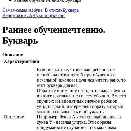
Раннее обучениечтению. Букварь
Самая-самая Азбука. В стихах
Букварь
Вернуться к: Азбуки и буквари
Раннее обучениечтению.
Букварь
Описание
Характеристики
Если вы хотите, чтобы ваш ребенок не
испытывал трудностей при обучении в
начальной школе и научился читать рано, то
этот букварь для вас.
Обратите внимание на то, что каждая буква
в книге выглядит не совсем обычно. Вместо
скучных и непонятных значков ребенок
увидит яркий, интересный образ , который
можно разглядывать и обсуждать.
Описание
Например, буква А - это спелый ананас, а
буква У - веселая улитка. Эти образы
придуманы не случайно - так малышам